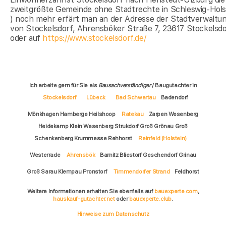
zweitgrößte Gemeinde ohne Stadtrechte in Schleswig-Hols
) noch mehr erfärt man an der Adresse der Stadtverwaltu
von Stockelsdorf, Ahrensböker Straße 7, 23617 Stockelsdo
oder auf
https://www.stockelsdorf.de/
Ich arbeite gern für Sie als
Bausachverständiger
/ Baugutachter in
Stockelsdorf
Lübeck
Bad Schwartau
Badendorf
Mönkhagen Hamberge Heilshoop
Ratekau
Zarpen Wesenberg
Heidekamp Klein Wesenberg Strukdorf Groß Grönau Groß
Schenkenberg Krummesse Rehhorst
Reinfeld (Holstein)
Westerrade
Ahrensbök
Barnitz Bliestorf Geschendorf Grinau
Groß Sarau Klempau Pronstorf
Timmendorfer Strand
Feldhorst
Weitere Informationen erhalten Sie ebenfalls auf
bauexperte.com
,
hauskauf-gutachter.net
oder
bauexperte.club
.
Hinweise zum Datenschutz