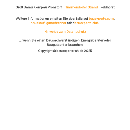
Groß Sarau Klempau Pronstorf
Timmendorfer Strand
Feldhorst
Weitere Informationen erhalten Sie ebenfalls auf
bauexperte.com
,
hauskauf-gutachter.net
oder
bauexperte.club
.
Hinweise zum Datenschutz
... wenn Sie einen Bausachverständigen, Energieberater oder
Baugutachter brauchen.
Copyright © bauexperte-sh.de 2025