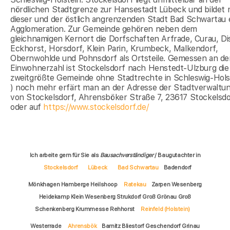
nördlichen Stadtgrenze zur Hansestadt Lübeck und bildet 
dieser und der östlich angrenzenden Stadt Bad Schwartau 
Agglomeration. Zur Gemeinde gehören neben dem
gleichnamigen Kernort die Dorfschaften Arfrade, Curau, Di
Eckhorst, Horsdorf, Klein Parin, Krumbeck, Malkendorf,
Obernwohlde und Pohnsdorf als Ortsteile. Gemessen an de
Einwohnerzahl ist Stockelsdorf nach Henstedt-Ulzburg die
zweitgrößte Gemeinde ohne Stadtrechte in Schleswig-Hols
) noch mehr erfärt man an der Adresse der Stadtverwaltu
von Stockelsdorf, Ahrensböker Straße 7, 23617 Stockelsdo
oder auf
https://www.stockelsdorf.de/
Ich arbeite gern für Sie als
Bausachverständiger
/ Baugutachter in
Stockelsdorf
Lübeck
Bad Schwartau
Badendorf
Mönkhagen Hamberge Heilshoop
Ratekau
Zarpen Wesenberg
Heidekamp Klein Wesenberg Strukdorf Groß Grönau Groß
Schenkenberg Krummesse Rehhorst
Reinfeld (Holstein)
Westerrade
Ahrensbök
Barnitz Bliestorf Geschendorf Grinau