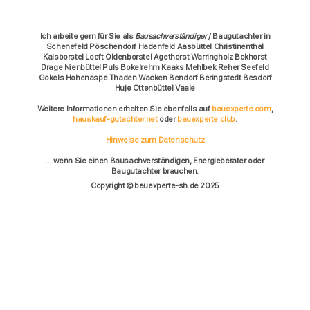
Ich arbeite gern für Sie als
Bausachverständiger
/ Baugutachter in
Schenefeld Pöschendorf Hadenfeld Aasbüttel Christinenthal
Kaisborstel Looft Oldenborstel Agethorst Warringholz Bokhorst
Drage Nienbüttel Puls Bokelrehm Kaaks Mehlbek Reher Seefeld
Gokels Hohenaspe Thaden Wacken Bendorf Beringstedt Besdorf
Huje Ottenbüttel Vaale
Weitere Informationen erhalten Sie ebenfalls auf
bauexperte.com
,
hauskauf-gutachter.net
oder
bauexperte.club
.
Hinweise zum Datenschutz
... wenn Sie einen Bausachverständigen, Energieberater oder
Baugutachter brauchen.
Copyright © bauexperte-sh.de 2025