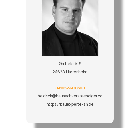
Grubeleck 9
24628 Hartenholm
04195-9900890
heidrich@bausachverstaendiger.cc
https://bauexperte-sh.de