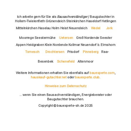
Ich arbeite gern für Sie als
Bausachverständiger
/ Baugutachter in
Hollern-Twielenfleth Grünendeich Steinkirchen Haseldorf Hetlingen
Mittelnkirchen Haselau Holm Heist Neuendeich
Wedel
Jork
Moorrege Seestermühe
Uetersen
Groß Nordende Seester
Appen Heidgraben Klein Nordende Kollmar Neuendorf b. Elmshorn
Tornesch
Drochtersen
Prisdorf
Pinneberg
Raa-
Besenbek
Schenefeld
Altenmoor
Weitere Informationen erhalten Sie ebenfalls auf
bauexperte.com
,
hauskauf-gutachter.net
oder
bauexperte.club
.
Hinweise zum Datenschutz
... wenn Sie einen Bausachverständigen, Energieberater oder
Baugutachter brauchen.
Copyright © bauexperte-sh.de 2025