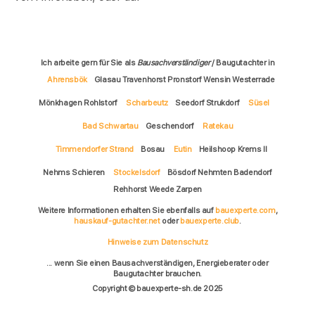
Ich arbeite gern für Sie als
Bausachverständiger
/ Baugutachter in
Ahrensbök
Glasau Travenhorst Pronstorf Wensin Westerrade
Mönkhagen Rohlstorf
Scharbeutz
Seedorf Strukdorf
Süsel
Bad Schwartau
Geschendorf
Ratekau
Timmendorfer Strand
Bosau
Eutin
Heilshoop Krems II
Nehms Schieren
Stockelsdorf
Bösdorf Nehmten Badendorf
Rehhorst Weede Zarpen
Weitere Informationen erhalten Sie ebenfalls auf
bauexperte.com
,
hauskauf-gutachter.net
oder
bauexperte.club
.
Hinweise zum Datenschutz
... wenn Sie einen Bausachverständigen, Energieberater oder
Baugutachter brauchen.
Copyright © bauexperte-sh.de 2025