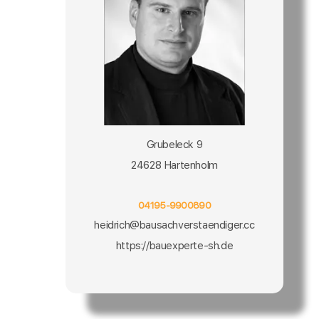
Grubeleck 9
24628 Hartenholm
04195-9900890
heidrich@bausachverstaendiger.cc
https://bauexperte-sh.de