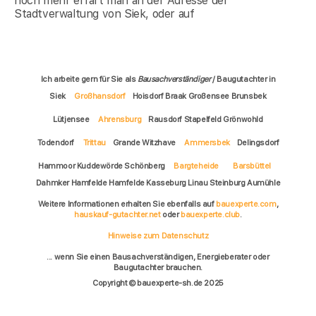
noch mehr erfärt man an der Adresse der
Stadtverwaltung von Siek, oder auf
Ich arbeite gern für Sie als
Bausachverständiger
/ Baugutachter in
Siek
Großhansdorf
Hoisdorf Braak Großensee Brunsbek
Lütjensee
Ahrensburg
Rausdorf Stapelfeld Grönwohld
Todendorf
Trittau
Grande Witzhave
Ammersbek
Delingsdorf
Hammoor Kuddewörde Schönberg
Bargteheide
Barsbüttel
Dahmker Hamfelde Hamfelde Kasseburg Linau Steinburg Aumühle
Weitere Informationen erhalten Sie ebenfalls auf
bauexperte.com
,
hauskauf-gutachter.net
oder
bauexperte.club
.
Hinweise zum Datenschutz
... wenn Sie einen Bausachverständigen, Energieberater oder
Baugutachter brauchen.
Copyright © bauexperte-sh.de 2025