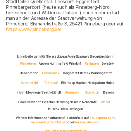
Stadtteilen Quellental, Thesdorf, Eggerstedt,
Pinnebergerdorf (heute auch als Pinneberg-Nord
bezeichnet) und Waldenau-Datum. ) noch mehr erfärt
man an der Adresse der Stadtverwaltung von
Pinneberg, Bismarckstraße 8, 25421 Pinneberg oder auf
https://www.pinneberg.de/
Ich arbeite gern für Sie als
Bausachverständiger
/ Baugutachter in
Pinneberg
Appen Kummerfeld Prisdorf
Rellingen
Borstel-
Hohenraden
Halstenbek
Tangstedt Ellerbek Bönningstedt
Schenefeld
Tornesch
Ellerhoop Hasloh Heidgraben Heist
Holm Moorrege Seeth-Ekholt
Uetersen
Quickborn
Bevern
Groß Nordende Haselau Hemdingen Klein Nordende
Wedel
Bullenkuhlen Hetlingen
Weitere Informationen erhalten Sie ebenfalls auf
bauexperte.com
,
hauskauf-gutachter.net
oder
bauexperte.club
.