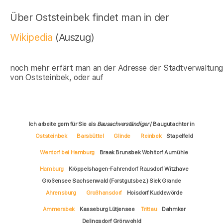
Über Oststeinbek findet man in der
Wikipedia
(Auszug)
noch mehr erfärt man an der Adresse der Stadtverwaltun
von Oststeinbek, oder auf
Ich arbeite gern für Sie als
Bausachverständiger
/ Baugutachter in
Oststeinbek
Barsbüttel
Glinde
Reinbek
Stapelfeld
Wentorf bei Hamburg
Braak Brunsbek Wohltorf Aumühle
Hamburg
Kröppelshagen-Fahrendorf Rausdorf Witzhave
Großensee Sachsenwald (Forstgutsbez.) Siek Grande
Ahrensburg
Großhansdorf
Hoisdorf Kuddewörde
Ammersbek
Kasseburg Lütjensee
Trittau
Dahmker
Delingsdorf Grönwohld