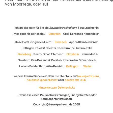
von Moorrege, oder auf
Ich arbeite gern für Sie als
Bausachverständiger
/ Baugutachter in
Moorrege Heist Haselau
Uetersen
Groß Nordende Neuendeich
Haseldorf Heidgraben Holm
Tornesch
Appen Klein Nordende
Hetlingen Prisdorf Seester Seestermühe Kummerfeld
Pinneberg
Seeth-Ekholt Ellerhoop
Elmshorn
Neuendorf b.
Elmshorn Raa-Besenbek Borstel-Hohenraden Grünendeich
Hollern-Twielenfleth Kölln-Reisiek
Rellingen
Wedel
Weitere Informationen erhalten Sie ebenfalls auf
bauexperte.com
,
hauskauf-gutachter.net
oder
bauexperte.club
.
Hinweise zum Datenschutz
... wenn Sie einen Bausachverständigen, Energieberater oder
Baugutachter brauchen.
Copyright © bauexperte-sh.de 2025