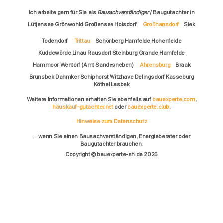
Ich arbeite gern für Sie als
Bausachverständiger
/ Baugutachter in
Lütjensee Grönwohld Großensee Hoisdorf
Großhansdorf
Siek
Todendorf
Trittau
Schönberg Hamfelde Hohenfelde
Kuddewörde Linau Rausdorf Steinburg Grande Hamfelde
Hammoor Wentorf (Amt Sandesneben)
Ahrensburg
Braak
Brunsbek Dahmker Schiphorst Witzhave Delingsdorf Kasseburg
Köthel Lasbek
Weitere Informationen erhalten Sie ebenfalls auf
bauexperte.com
,
hauskauf-gutachter.net
oder
bauexperte.club
.
Hinweise zum Datenschutz
... wenn Sie einen Bausachverständigen, Energieberater oder
Baugutachter brauchen.
Copyright © bauexperte-sh.de 2025