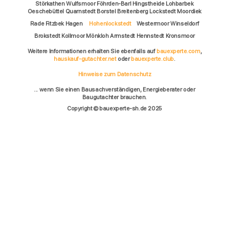
Störkathen Wulfsmoor Föhrden-Barl Hingstheide Lohbarbek
Oeschebüttel Quarnstedt Borstel Breitenberg Lockstedt Moordiek
Rade Fitzbek Hagen
Hohenlockstedt
Westermoor Winseldorf
Brokstedt Kollmoor Mönkloh Armstedt Hennstedt Kronsmoor
Weitere Informationen erhalten Sie ebenfalls auf
bauexperte.com
,
hauskauf-gutachter.net
oder
bauexperte.club
.
Hinweise zum Datenschutz
... wenn Sie einen Bausachverständigen, Energieberater oder
Baugutachter brauchen.
Copyright © bauexperte-sh.de 2025