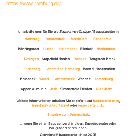
https://www.hamburg.de/
Ich arbeite gern für Sie als
Bausachverständiger
/ Baugutachter in
Hamburg
Oststeinbek
Barsbüttel
Schenefeld
Bönningstedt
Glinde
Halstenbek
Ellerbek
Norderstedt
Rellingen
Stapelfeld Hasloh
Reinbek
Tangstedt Braak
Pinneberg
Wentorf bei Hamburg
Borstel-Hohenraden
Brunsbek
Wedel
Ammersbek
Wohltorf
Ahrensburg
Appen Aumühle
Jork
Kummerfeld Prisdorf
Quickborn
Weitere Informationen erhalten Sie ebenfalls auf
bauexperte.com
,
hauskauf-gutachter.net
oder
bauexperte.club
.
Hinweise zum Datenschutz
... wenn Sie einen Bausachverständigen, Energieberater oder
Baugutachter brauchen.
Copyright © bauexperte-sh.de 2025