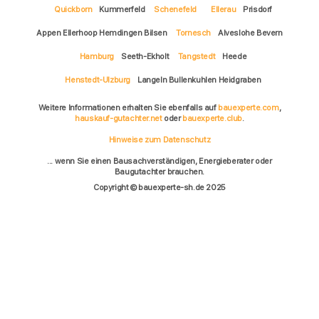
Quickborn
Kummerfeld
Schenefeld
Ellerau
Prisdorf
Appen Ellerhoop Hemdingen Bilsen
Tornesch
Alveslohe Bevern
Hamburg
Seeth-Ekholt
Tangstedt
Heede
Henstedt-Ulzburg
Langeln Bullenkuhlen Heidgraben
Weitere Informationen erhalten Sie ebenfalls auf
bauexperte.com
,
hauskauf-gutachter.net
oder
bauexperte.club
.
Hinweise zum Datenschutz
... wenn Sie einen Bausachverständigen, Energieberater oder
Baugutachter brauchen.
Copyright © bauexperte-sh.de 2025