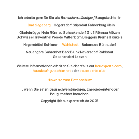
Ich arbeite gern für Sie als
Bausachverständiger
/ Baugutachter in
Bad Segeberg
Högersdorf Stipsdorf Fahrenkrug Klein
Gladebrügge Klein Rönnau Schackendorf Groß Rönnau Mözen
Schwissel Traventhal Weede Wittenborn Dreggers Krems II Kükels
Negernbötel Schieren
Wahlstedt
Bebensee Bühnsdorf
Neuengörs Bahrenhof Bark Blunk Neversdorf Rohlstorf
Geschendorf Leezen
Weitere Informationen erhalten Sie ebenfalls auf
bauexperte.com
,
hauskauf-gutachter.net
oder
bauexperte.club
.
Hinweise zum Datenschutz
... wenn Sie einen Bausachverständigen, Energieberater oder
Baugutachter brauchen.
Copyright © bauexperte-sh.de 2025