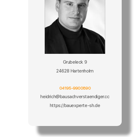
Grubeleck 9
24628 Hartenholm
04195-9900890
heidrich@bausachverstaendiger.cc
https://bauexperte-sh.de