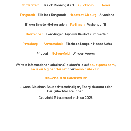
Norderstedt
Hasloh Bönningstedt
Quickborn
Ellerau
Tangstedt
Ellerbek Tangstedt
Henstedt-Ulzburg
Alveslohe
Bilsen Borstel-Hohenraden
Rellingen
Wakendorf II
Halstenbek
Hemdingen Kayhude Kisdorf Kummerfeld
Pinneberg
Ammersbek
Ellerhoop Langeln Heede Nahe
Prisdorf
Schenefeld
Winsen Appen
Weitere Informationen erhalten Sie ebenfalls auf
bauexperte.com
,
hauskauf-gutachter.net
oder
bauexperte.club
.
Hinweise zum Datenschutz
... wenn Sie einen Bausachverständigen, Energieberater oder
Baugutachter brauchen.
Copyright © bauexperte-sh.de 2025